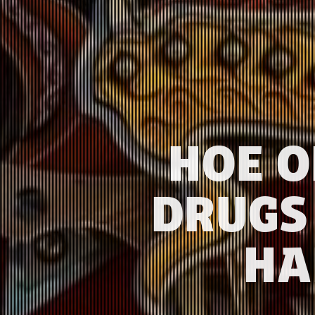
HOE O
DRUGS
HA