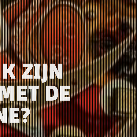
K ZIJN
MET DE
NE?