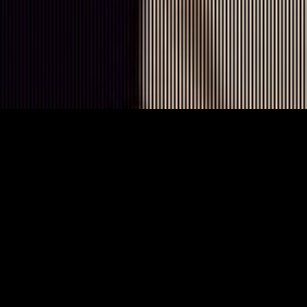
Hardstyle Report
Artiesten
Tellem